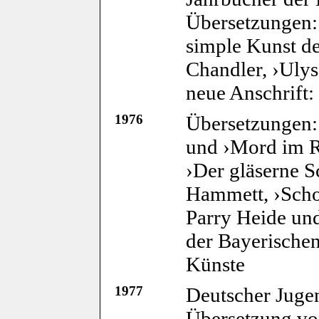
Übersetzungen:
simple Kunst 
Chandler, ›Uly
neue Anschrift:
1976
Übersetzungen:
und ›Mord im 
›Der gläserne S
Hammett, ›Scho
Parry Heide und
der Bayerische
Künste
1977
Deutscher Jugend
Übersetzung vo