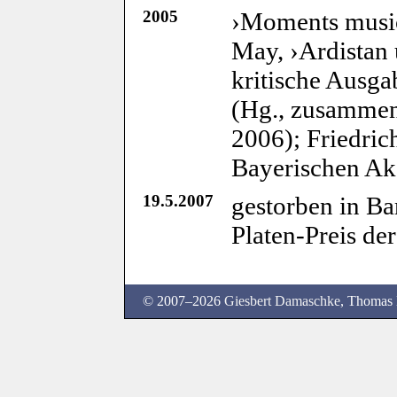
2005
›Moments music
May, ›Ardistan 
kritische Ausg
(Hg., zusammen 
2006); Friedrich
Bayerischen Ak
19.5.2007
gestorben in B
Platen-Preis de
© 2007–2026
Giesbert Damaschke
, Thomas