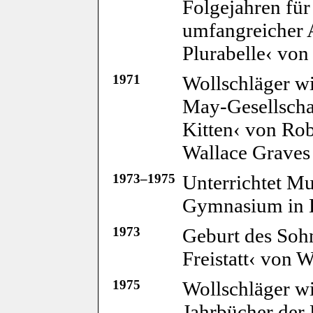
Folgejahren für
umfangreicher 
Plurabelle‹ von
1971
Wollschläger wir
May-Gesellschaf
Kitten‹ von Rob
Wallace Graves
1973–1975
Unterrichtet M
Gymnasium in
1973
Geburt des Soh
Freistatt‹ von 
1975
Wollschläger w
Jahrbücher der 