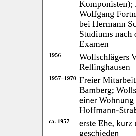
Komponisten); 
Wolfgang Fortne
bei Hermann Sc
Studiums nach 
Examen
1956
Wollschlägers V
Rellinghausen
1957–1970
Freier Mitarbei
Bamberg; Wollsc
einer Wohnung 
Hoffmann-Straß
ca. 1957
erste Ehe, kurz
geschieden