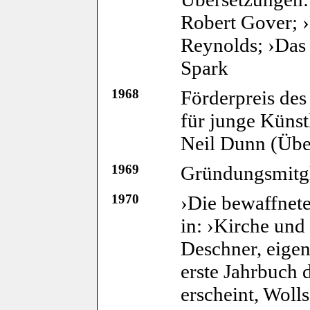
Robert Gover; ›L
Reynolds; ›Das
Spark
1968
Förderpreis de
für junge Künst
Neil Dunn (Übe
1969
Gründungsmitgl
1970
›Die bewaffnet
in: ›Kirche und 
Deschner, eige
erste Jahrbuch 
erscheint, Wolls