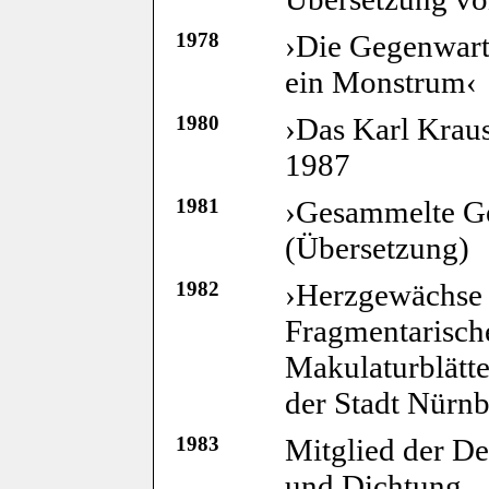
1978
›Die Gegenwart 
ein Monstrum‹
1980
›Das Karl Krau
1987
1981
›Gesammelte Ge
(Übersetzung)
1982
›Herzgewächse 
Fragmentarische
Makulaturblätte
der Stadt Nürn
1983
Mitglied der D
und Dichtung