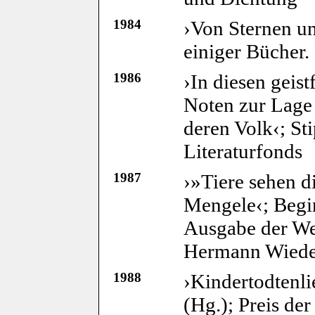
1984
›Von Sternen u
einiger Bücher
1986
›In diesen geis
Noten zur Lage 
deren Volk‹; S
Literaturfonds
1987
›»Tiere sehen d
Mengele‹; Begin
Ausgabe der W
Hermann Wieden
1988
›Kindertodtenli
(Hg.); Preis d