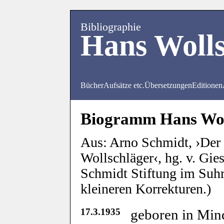
Bibliographie
Hans Wolls
Bücher
Aufsätze etc.
Übersetzungen
Editionen
Biogramm Hans Wol
Aus: Arno Schmidt, ›Der
Wollschläger‹, hg. v. Gi
Schmidt Stiftung im Suh
kleineren Korrekturen.)
17.3.1935
geboren in Mind