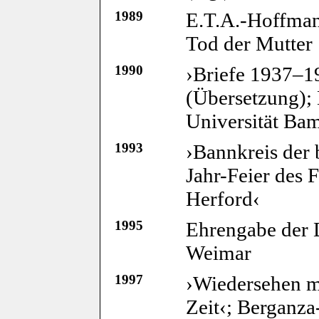
1989
E.T.A.-Hoffman
Tod der Mutter
1990
›Briefe 1937–
(Übersetzung);
Universität Ba
1993
›Bannkreis der 
Jahr-Feier des
Herford‹
1995
Ehrengabe der D
Weimar
1997
›Wiedersehen mi
Zeit‹; Berganza